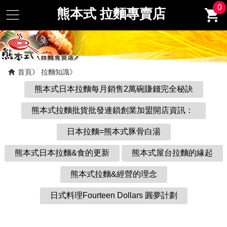
0
熊本式 拉麵專賣店
首頁
拉麵知識
熊本式日本拉麵每月銷售2萬碗賺錢完全秘訣
熊本式拉麵批貨批發連鎖創業加盟開店資訊：
日本拉麵=熊本式豚骨白湯
熊本式日本拉麵&食的更新
熊本式屋台拉麵的緣起
熊本式拉麵&經營的理念
日式料理Fourteen Dollars 圓夢計劃