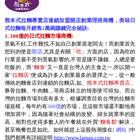
熊本式拉麵專賣店連鎖加盟開店創業理得商機，美味日
式拉麵每月銷售
2
萬碗賺錢完全秘訣
:
1. 300
億的日式拉麵市場商機
:
景氣不好
,
工作難找
,
不如自己創業當老闆去！而創業首先
想到的便是
開店
,
尤其是有關
「吃」
方面的店，因為吃的
行業是最不受到景氣影響的
,
不管是賺不賺錢、人總是要
吃飯的，而
"
麵食
"
又一直是台灣人的主食之一
,
所以開一
家
"
拉麵店
"
便成為許多人創業最多的選擇之一，從一般
傳統的麵食店到連鎖的拉麵店
,
如、
熊本式拉麵專賣店
、
豚骨拉麵、牛肉麵…等商店林立的情形便可得知。而台
灣的拉麵市場到底有多大，根據調查目前台灣的拉麵市
場規模，每年約有
300
億
的市場，且這個市場還不斷地再
增加當中，因為隨著社會結構的改變、婦女就業率的提
高，相對也使得多數人的午餐就在外買
"
麵食纇
"
解決，
甚至晚餐也是如此。如何能趕上這股熱潮接在
[
網站
]
中
我們都將有詳細說明
:
http://www.laman.com.tw