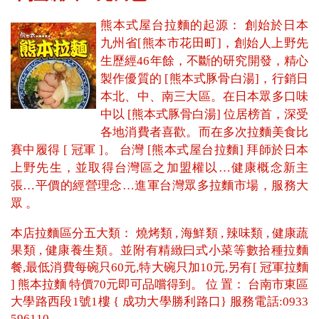
熊本式屋台拉麵的起源： 創始於日本
九州省[熊本市花田町]，創始人上野先
生歷經46年餘，不斷的研究開發，精心
製作優質的 [熊本式豚骨白湯]，行銷日
本北、中、南三大區。在日本眾多口味
中以 [熊本式豚骨白湯] 位居榜首，深受
各地消費者喜歡。而在多次拉麵美食比
賽中履得 [ 冠軍 ]。 台灣 [熊本式屋台拉麵] 拜師於日本
上野先生，並取得台灣區之加盟權以…健康概念新主
張…平價的經營理念…進軍台灣眾多拉麵市場，服務大
眾 。
本店拉麵區分五大類： 燒烤類 , 海鮮類 , 辣味類 , 健康蔬
果類 , 健康養生類。並附有精緻曰式小菜等數拾種拉麵
餐,最低消費每碗只60元,特大碗只加10元,另有[ 冠軍拉麵
] 熊本拉麵 特價70元即可品嚐得到。 位 置： 台南市東區
大學路西段1號1樓 { 成功大學勝利路口} 服務電話:0933
596110