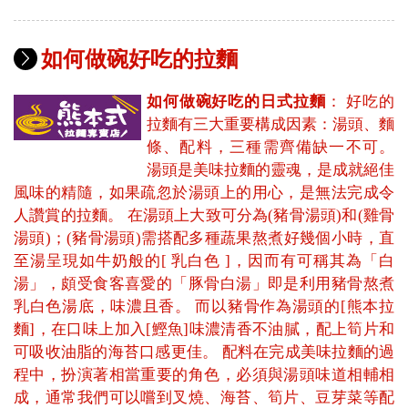
如何做碗好吃的拉麵
如何做碗好吃的日式拉麵
： 好吃的
拉麵有三大重要構成因素：湯頭、麵
條、配料，三種需齊備缺一不可。
湯頭是美味拉麵的靈魂，是成就絕佳
風味的精隨，如果疏忽於湯頭上的用心，是無法完成令
人讚賞的拉麵。 在湯頭上大致可分為(豬骨湯頭)和(雞骨
湯頭)；(豬骨湯頭)需搭配多種蔬果熬煮好幾個小時，直
至湯呈現如牛奶般的[ 乳白色 ]，因而有可稱其為「白
湯」，頗受食客喜愛的「豚骨白湯」即是利用豬骨熬煮
乳白色湯底，味濃且香。 而以豬骨作為湯頭的[熊本拉
麵]，在口味上加入[鰹魚]味濃清香不油膩，配上筍片和
可吸收油脂的海苔口感更佳。 配料在完成美味拉麵的過
程中，扮演著相當重要的角色，必須與湯頭味道相輔相
成，通常我們可以嚐到叉燒、海苔、筍片、豆芽菜等配