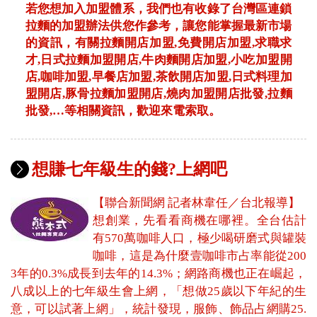
若您想加入加盟體系，我們也有收錄了台灣區連鎖
拉麵的加盟辦法供您作參考，讓您能掌握最新市場
的資訊，有關拉麵開店加盟,免費開店加盟,求職求
才,日式拉麵加盟開店,牛肉麵開店加盟,小吃加盟開
店,咖啡加盟,早餐店加盟,茶飲開店加盟,日式料理加
盟開店,豚骨拉麵加盟開店,燒肉加盟開店批發,拉麵
批發,…等相關資訊，歡迎來電索取。
想賺七年級生的錢?上網吧
【聯合新聞網 記者林韋任／台北報導】
想創業，先看看商機在哪裡。全台估計
有570萬咖啡人口，極少喝研磨式與罐裝
咖啡，這是為什麼壹咖啡市占率能從200
3年的0.3%成長到去年的14.3%；網路商機也正在崛起，
八成以上的七年級生會上網，「想做25歲以下年紀的生
意，可以試著上網」，統計發現，服飾、飾品占網購25.