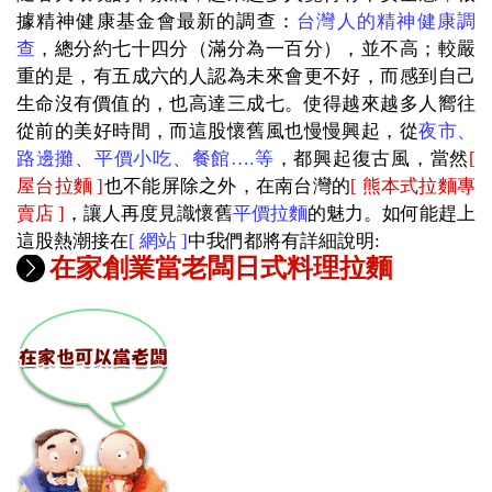
據精神健康基金會最新的調查：
台灣人的精神健康調
查
，
總分約七十四分（滿分為一百分），並不高；較嚴
重的是，有五成六的人認為未來會更不好，而感到自己
生命沒有價值的，也高達三成七。使得越來越多人嚮往
從前的美好時間，而這股懷舊風也慢慢興起，從
夜市、
路邊攤、平價小吃、
餐館…
.
等
，都興起復古風，當然
[
屋台拉麵
]
也不能屏除之外，在南台灣的
[
熊本式拉麵專
賣店
]
，讓人再度見識
懷舊
平價拉麵
的魅力。如何能趕上
這股熱潮接在
[
網站
]
中我們都將有詳細說明
:
在家創業當老闆日式料理拉麵