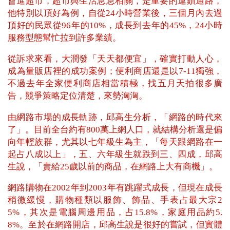
會進超市，超市與生活息息相關，是重要的連鎖通路，
他特別以頂好為例，自從24小時營業後，三個月內去過
頂好的民眾從96年的10%，成長到去年的45%，24小時
服務型態幫忙拉到許多業績。
從訴求來看，大潤發「天天都便宜」，確實打動人心，
成為量販店裡的成功案例；便利商店還是以7-11獨強，
不過去年全家便利商店相當積極，找五月天拍很多廣
告，競爭策略定位清楚，來勢洶洶。
由網路市場的成長軌跡，邱高生分析，「網路的時代來
了」。目前全台約有800萬上網人口，就結構分析還是偏
向年輕族群，尤其以七年級生為主，「每天跟網路在一
起占八成以上」，五、六年級生就跌到三、四成，邱高
生說，「賣給25歲以前的商品，在網路上大有商機」。
網路購物在2002年到2003年有跳躍式成長，但現在成長
稍微緩慢，購物種類以服飾、飾品、手表占最大宗2
5%，其次是電腦周邊用品，占15.8%，家庭用品約5.
8%。至於在網路開店，邱高生說是很好的嘗試，但實體