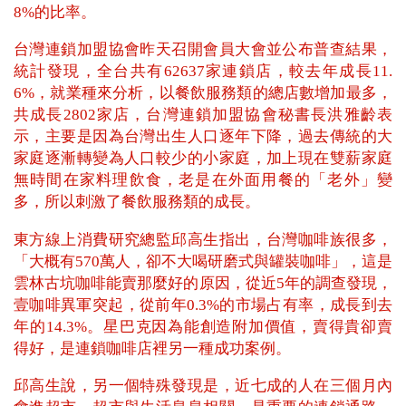
8%的比率。
台灣連鎖加盟協會昨天召開會員大會並公布普查結果，
統計發現，全台共有62637家連鎖店，較去年成長11.
6%，就業種來分析，以餐飲服務類的總店數增加最多，
共成長2802家店，台灣連鎖加盟協會秘書長洪雅齡表
示，主要是因為台灣出生人口逐年下降，過去傳統的大
家庭逐漸轉變為人口較少的小家庭，加上現在雙薪家庭
無時間在家料理飲食，老是在外面用餐的「老外」變
多，所以刺激了餐飲服務類的成長。
東方線上消費研究總監邱高生指出，台灣咖啡族很多，
「大概有570萬人，卻不大喝研磨式與罐裝咖啡」，這是
雲林古坑咖啡能賣那麼好的原因，從近5年的調查發現，
壹咖啡異軍突起，從前年0.3%的市場占有率，成長到去
年的14.3%。星巴克因為能創造附加價值，賣得貴卻賣
得好，是連鎖咖啡店裡另一種成功案例。
邱高生說，另一個特殊發現是，近七成的人在三個月內