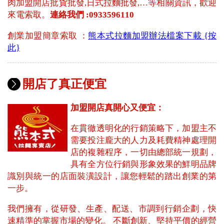
肉加盟開店批貨批發,日式拉麵批發,…等相關資訊，歡迎
來電索取。
連絡我們 :0933596110
創業加盟簡章索取 ：
熊本式拉麵加盟辦法檔案下載 {按
此}
開店了真正便宜
加盟開店真開心又便宜：
在貫徹透明化的行銷策略下，加盟主不
需要投注龐大的人力及耗費精神處理開
店的複雜程序，一切由總部統一規劃，
具有全方位行銷與形象效果的鮮明品牌
識別與統一的店面裝潢設計，讓您輕鬆的踏出創業的第
一步。
我們擁有，從研發、生產、配送、市調到行銷企劃，快
速精準的掌握市場的變化。 不斷創新、堅持平價的經營