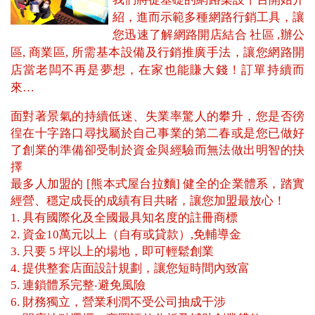
紹，進而示範多種網路行銷工具，讓
您迅速了解網路開店結合 社區 ,辦公
區, 商業區, 所需基本設備及行銷推廣手法，讓您網路開
店當老闆不再是夢想，在家也能賺大錢！訂單持續而
來…
面對著景氣的持續低迷、失業率驚人的攀升，您是否徬
徨在十字路口尋找屬於自己事業的第二春或是您已做好
了創業的準備卻受制於資金與經驗而無法做出明智的抉
擇
最多人加盟的 [熊本式屋台拉麵] 健全的企業體系，踏實
經營、穩定成長的成績有目共睹，讓您加盟最放心！
1. 具有國際化及全國最具知名度的註冊商標
2. 資金10萬元以上（自有或貸款）,免輔導金
3. 只要 5 坪以上的場地，即可輕鬆創業
4. 提供整套店面設計規劃，讓您短時間內致富
5. 連鎖體系完整‧避免風險
6. 財務獨立，營業利潤不受公司抽成干涉