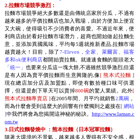
2.
拉麵市場競爭激烈
：
拉麵市場競爭絕大多數還是由傳統店家所分瓜，不過有
越來越多的平價拉麵店也加入戰場，由於方便加上便宜
又大碗，使得吸引不少消費者的喜愛。不過近年來，便
利商店由於看好拉麵市場潛力，超商也開始做起拉麵生
意，並添加異國風味，平均每
5
週就推新產品
,
拉麵市場
越賣越火！目前，除了
7-Eleven
，全家、萊爾富、福客
多和
ok
便利商店
都開始賣拉麵。就連速食麵的龍頭老大
「統一」
也要來分瓜這一塊大餅
,
不過雖然競爭激烈
,
但還
是有人因為賣平價拉麵而生意興隆的
,
像
[
熊本式拉麵
]
現在總店加分店及加盟點，即使有數拾種口味可供選
擇，但還是創下單天可以賣掉
800
碗
的驚人業績。此外
[
熊本式拉麵專賣店
]
在
2005
年間、月平圴就銷售
2
萬碗
，
而為什麼會受到這麼大的回響有什麼獨到之處接在
[
網站
]
中我們將會為您揭開這神秘的秘訣。
http://www.laman.c
om.tw
3.
日式拉麵發燒中 ：熊本拉麵（日本冠軍拉麵）
隨著大環境的不景氣，越來越多人覺得有不安全感，根