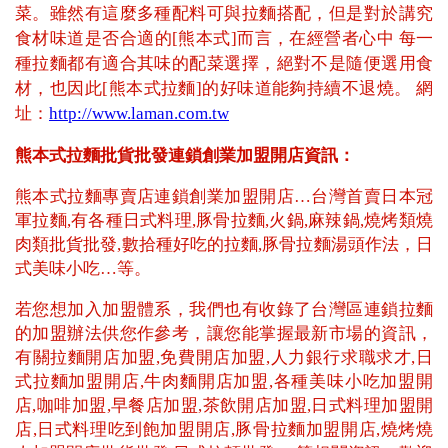
菜。雖然有這麼多種配料可與拉麵搭配，但是對於講究
食材味道是否合適的[熊本式]而言，在經營者心中 每一
種拉麵都有適合其味的配菜選擇，絕對不是隨便選用食
材，也因此[熊本式拉麵]的好味道能夠持續不退燒。 網
址：
http://www.laman.com.tw
熊本式拉麵批貨批發連鎖創業加盟開店資訊：
熊本式拉麵專賣店連鎖創業加盟開店…台灣首賣日本冠
軍拉麵,有各種日式料理,豚骨拉麵,火鍋,麻辣鍋,燒烤類燒
肉類批貨批發,數拾種好吃的拉麵,豚骨拉麵湯頭作法，日
式美味小吃…等。
若您想加入加盟體系，我們也有收錄了台灣區連鎖拉麵
的加盟辦法供您作參考，讓您能掌握最新市場的資訊，
有關拉麵開店加盟,免費開店加盟,人力銀行求職求才,日
式拉麵加盟開店,牛肉麵開店加盟,各種美味小吃加盟開
店,咖啡加盟,早餐店加盟,茶飲開店加盟,日式料理加盟開
店,日式料理吃到飽加盟開店,豚骨拉麵加盟開店,燒烤燒