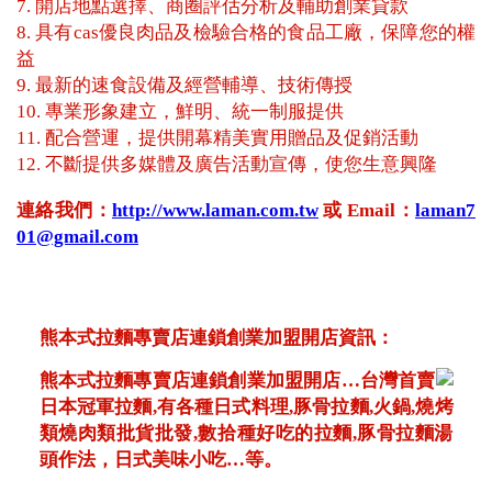
7. 開店地點選擇、商圈評估分析及輔助創業貸款
8. 具有cas優良肉品及檢驗合格的食品工廠，保障您的權
益
9. 最新的速食設備及經營輔導、技術傳授
10. 專業形象建立，鮮明、統一制服提供
11. 配合營運，提供開幕精美實用贈品及促銷活動
12. 不斷提供多媒體及廣告活動宣傳，使您生意興隆
連絡我們：
http://www.laman.com.tw
或 Email：
laman7
01@gmail.com
熊本式拉麵專賣店連鎖創業加盟開店資訊：
熊本式拉麵專賣店連鎖創業加盟開店…台灣首賣
日本冠軍拉麵,有各種日式料理,豚骨拉麵,火鍋,燒烤
類燒肉類批貨批發,數拾種好吃的拉麵,豚骨拉麵湯
頭作法，日式美味小吃…等。