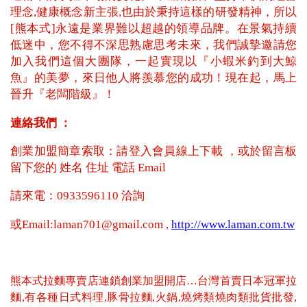
理念,健康概念新主張,也由於秉持這樣的研發精神，所以
[熊本式]永遠是業界難以超越的領導品牌。在景氣持續
低迷中，您不得不深思熟慮思考未來，我們誠摯邀請您
加入我們這個大團隊，一起實現以『小蝦米釣到大鯨
魚』的美夢，來日他人將羨慕您的成功！現在起，馬上
晉升『老闆階級』！
連絡我們 ：
創業加盟簡章索取：請登入會員線上下載 ，或於留言板
留下您的 姓名 住址 電話 Email
請來電：0933596110 洽詢
或Email:laman701@gmail.com ,
http://www.laman.com.tw
熊本式拉麵專賣店連鎖創業加盟開店…台灣首賣日本冠軍拉
麵,有各種日式料理,豚骨拉麵,火鍋,燒烤類燒肉類批貨批發,