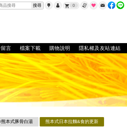
搜尋
0
戶留言
檔案下載
購物說明
隱私權及友站連結
=熊本式豚骨白湯
熊本式日本拉麵&食的更新