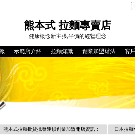
熊本式 拉麵專賣店
健康概念新主張,平價的經營理念
報
示範店介紹
拉麵知識
創業加盟辦法
客
熊本式拉麵批貨批發連鎖創業加盟開店資訊：
日本拉麵