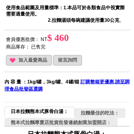
使用食品範圍及用量標準：1.本品可於各類食品中視實際
需要適量使用。
2.拉麵湯頭每碗建議使用量30公克
。
$ 460
會員優惠批價： NT
商品庫存：
已售完
內 容 量 ：1kg/罐，3kg/罐、4罐/箱
訂購整箱更優惠,請至調
理食品批發區選購
日本拉麵熊本式豚骨白湯：
拉麵最佳的吃法：
熊本式拉麵專賣店批貨批發連鎖創業加盟開店：