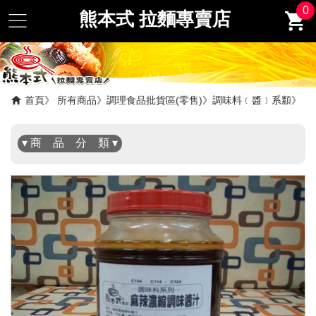
0
熊本式 拉麵專賣店
✖
首頁
所有商品
調理食品批貨區(零售)
調味料﹝醬﹞系纇
▾ 商 品 分 類 ▾