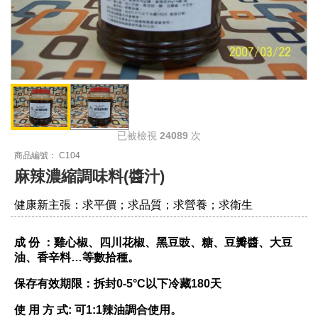
已被檢視
24089
次
商品編號： C104
麻辣濃縮調味料(醬汁)
健康新主張：求平價；求品質；求營養；求衛生
成 份 ：雞心椒、四川花椒、黑豆豉、糖、豆瓣醬、大豆
油、香辛料…等數拾種。
保存有效期限：拆封0-5°C以下冷藏180天
使 用 方 式: 可1:1辣油調合使用。