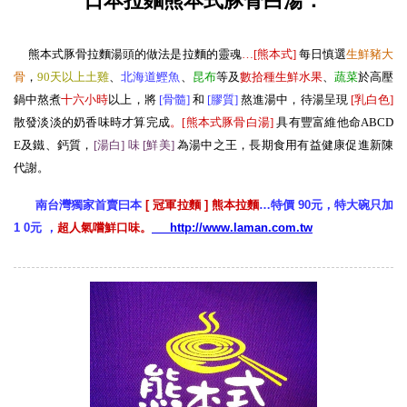
日本拉麵熊本式豚骨白湯：
熊本式豚骨拉麵湯頭的做法是拉麵的靈魂
…[熊本式
]
每日慎選
生
鮮豬大
骨
，
90天以上土雞
、
北海道鰹魚
、
昆布
等及
數拾種生鮮水果
、
蔬菜
於高壓
鍋中熬煮
十六小時
以上，將
[骨髓
]
和
[膠質
]
熬進湯中，待湯呈現
[
乳白色
]
散發淡淡的奶香味時才算完成
。[熊本式豚骨白湯
]
具有豐富維他命ABCD
E及鐵、鈣質，
[湯白] 味 [鮮美
]
為湯中之王，長期食用有益健康促進新陳
代謝。
南台灣獨家首賣曰本
[ 冠軍拉麵 ] 熊本拉麵
…特價 90元，特大碗只加
1 0元 ，
超人氣嚐鮮口味。
http://www.laman.com.tw