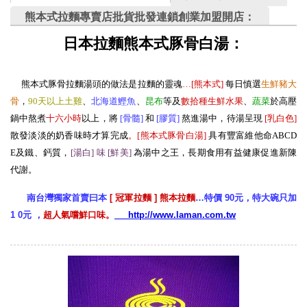
熊本式拉麵專賣店批貨批發連鎖創業加盟開店：
日本拉麵熊本式豚骨白湯：
熊本式豚骨拉麵湯頭的做法是拉麵的靈魂
…[熊本式
]
每日慎選
生
鮮豬大
骨
，
90天以上土雞
、
北海道鰹魚
、
昆布
等及
數拾種生鮮水果
、
蔬菜
於高壓
鍋中熬煮
十六小時
以上，將
[骨髓
]
和
[膠質
]
熬進湯中，待湯呈現
[
乳白色
]
散發淡淡的奶香味時才算完成
。[熊本式豚骨白湯
]
具有豐富維他命ABCD
E及鐵、鈣質，
[湯白] 味 [鮮美
]
為湯中之王，長期食用有益健康促進新陳
代謝。
南台灣獨家首賣曰本
[ 冠軍拉麵 ] 熊本拉麵
…特價 90元，特大碗只加
1 0元 ，
超人氣嚐鮮口味。
http://www.laman.com.tw