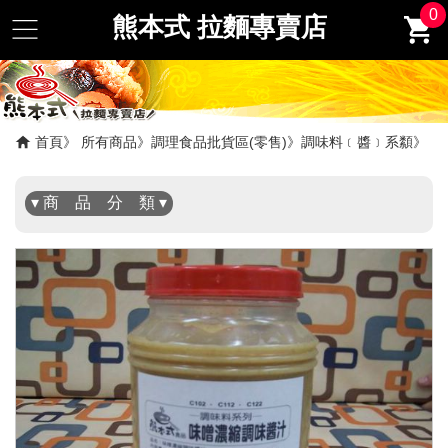
0
熊本式 拉麵專賣店
✖
首頁
所有商品
調理食品批貨區(零售)
調味料﹝醬﹞系纇
▾ 商 品 分 類 ▾