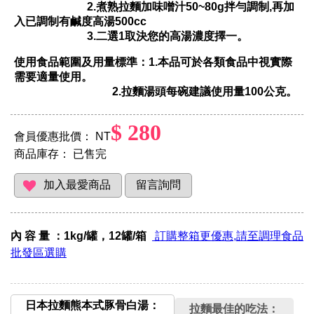
2.煮熟拉麵加味噌汁50~80g拌勻調制,再加
入已調制有鹹度高湯500cc
3.二
選1取決您的高湯濃度擇一。
使用食品範圍及用量標準：1.本品可於各類食品中視實際
需要適量使用。
2.拉麵湯頭每碗建議使用量100公克。
$ 280
會員優惠批價： NT
商品庫存：
已售完
內 容 量 ：1kg/罐，12罐/箱
訂購整箱更優惠,請至調理食品
批發區選購
日本拉麵熊本式豚骨白湯：
拉麵最佳的吃法：