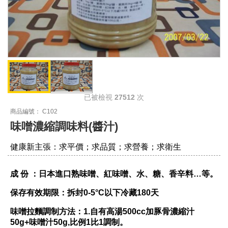
已被檢視
27512
次
商品編號： C102
味噌濃縮調味料(醬汁)
健康新主張：求平價；求品質；求營養；求衛生
成 份 ：日本進口熟味噌、紅味噌、水、糖、香辛料…等。
保存有效期限：拆封0-5°C以下冷藏180天
味噌拉麵調制方法：1.自有高湯500cc加豚骨濃縮汁
50g+味噌汁50g,比例1比1調制。