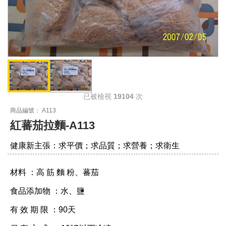
已被檢視
19104
次
商品編號： A113
紅蕃茄拉麵-A113
健康新主張：求平價；求品質；求營養；求衛生
材料 ：高 筋 麵 粉、蕃茄
食品添加物 ：水、鹽
有 效 期 限 ：90天