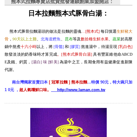
熊本式拉麵專賣店批貨批發連鎖創業加盟開店：
日本拉麵熊本式豚骨白湯：
熊本式豚骨拉麵湯頭的做法是拉麵的靈魂
…[熊本式
]
每日慎選
生
鮮豬大
骨
，
90天以上土雞
、
北海道鰹魚
、
昆布
等及
數拾種生鮮水果
、
蔬菜
於高壓
鍋中熬煮
十六小時
以上，將
[骨髓
]
和
[膠質
]
熬進湯中，待湯呈現
[
乳白色
]
散發淡淡的奶香味時才算完成
。[熊本式豚骨白湯
]
具有豐富維他命ABCD
E及鐵、鈣質，
[湯白] 味 [鮮美
]
為湯中之王，長期食用有益健康促進新陳
代謝。
南台灣獨家首賣曰本
[ 冠軍拉麵 ] 熊本拉麵
…特價 90元，特大碗只加
1 0元 ，
超人氣嚐鮮口味。
http://www.laman.com.tw