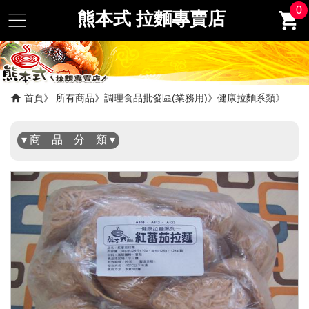
0
熊本式 拉麵專賣店
✖
首頁
所有商品
調理食品批發區(業務用)
健康拉麵系類
▾ 商 品 分 類 ▾