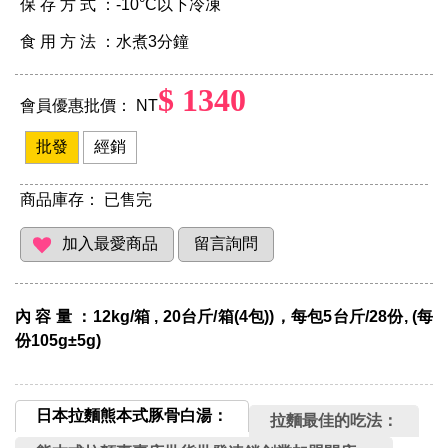
保 存 方 式 ：-10°C以下冷凍
食 用 方 法 ：水煮3分鐘
$ 1340
會員優惠批價： NT
批發
經銷
商品庫存：
已售完
內 容 量 ：12kg/箱 , 20台斤/箱(4包))，每包5台斤/28份, (每
份105g±5g)
日本拉麵熊本式豚骨白湯：
拉麵最佳的吃法：