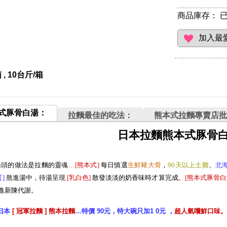
商品庫存：
已
 , 10台斤/箱
式豚骨白湯：
拉麵最佳的吃法：
熊本式拉麵專賣店批
日本拉麵熊本式豚骨
湯頭的做法是拉麵的靈魂
…[熊本式
]
每日慎選
生
鮮豬大
骨
，
90天以上土雞
、
北
質
]
熬進湯中，待湯呈現
[
乳白色
]
散發淡淡的奶香味時才算完成
。[熊本式豚骨白
進新陳代謝。
曰本
[ 冠軍拉麵 ] 熊本拉麵
…特價 90元，特大碗只加1 0元 ，
超人氣嚐鮮口味。