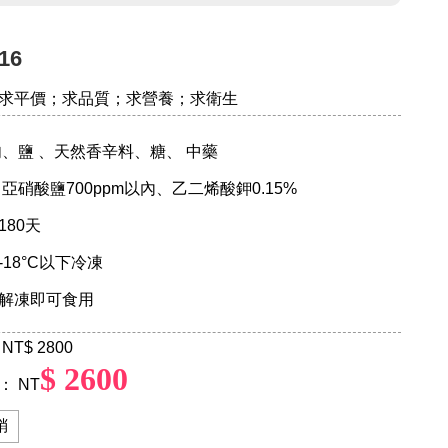
16
求平價；求品質；求營養；求衛生
肉、鹽 、天然香辛料、糖、 中藥
亞硝酸鹽700ppm以內、乙二烯酸鉀0.15%
180天
：-18°C以下冷凍
 ：解凍即可食用
NT
$ 2800
$ 2600
 NT
銷