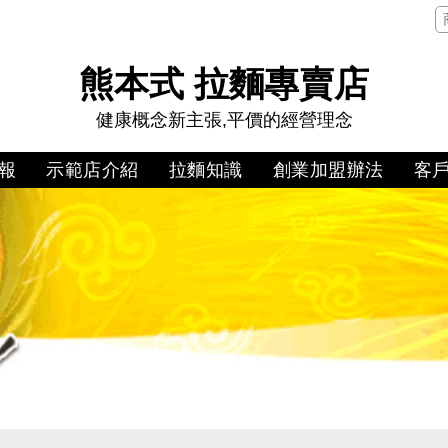
熊本式 拉麵專賣店
健康概念新主張,平價的經營理念
報
示範店介紹
拉麵知識
創業加盟辦法
客