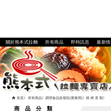
關於熊本式拉麵
所有商品
即時訊息
最新情
首頁
所有商品
調理食品批發區(業務用)
燒 烤 系 類
商 品 分 類