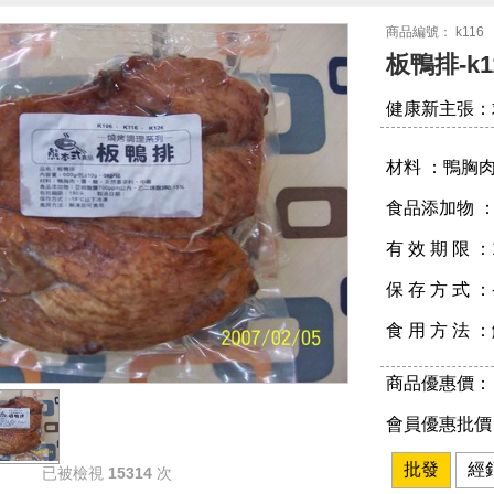
商品編號： k116
板鴨排-k1
健康新主張：
材料 ：鴨胸
食品添加物 ：
有 效 期 限 ：
保 存 方 式 
食 用 方 法
商品優惠價： 
會員優惠批價：
批發
經
已被檢視
15314
次