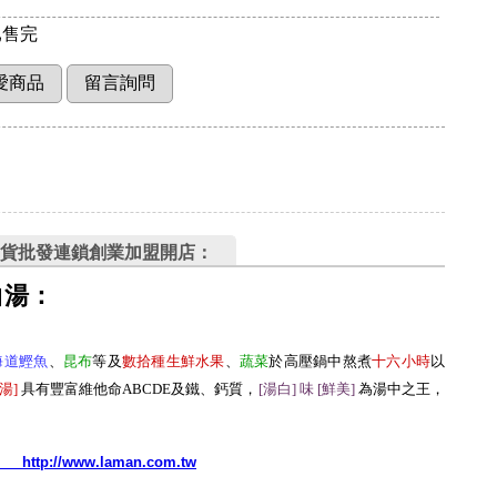
售完
貨批發連鎖創業加盟開店：
白湯：
海道鰹魚
、
昆布
等及
數拾種生鮮水果
、
蔬菜
於高壓鍋中熬煮
十六小時
以
湯
]
具有豐富維他命ABCDE及鐵、鈣質，
[湯白] 味 [鮮美
]
為湯中之王，
http://www.laman.com.tw