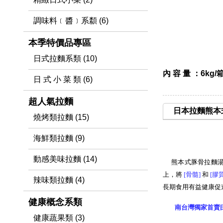
調味料﹝醬﹞系纇 (6)
本季特價品專區
日式拉麵系類 (10)
內 容 量 ：6kg/箱
日 式 小 菜 類 (6)
超人氣拉麵
日本拉麵熊本
燒烤類拉麵 (15)
海鮮類拉麵 (9)
動感美味拉麵 (14)
熊本式豚骨拉麵
上，將
[骨髓
]
和
[膠
辣味類拉麵 (4)
長期食用有益健康促
健康概念系類
南台灣獨家首賣
健康蔬果類 (3)