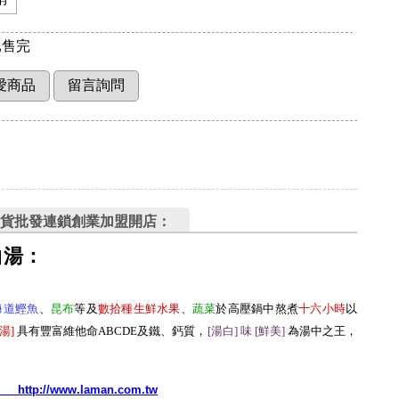
售完
貨批發連鎖創業加盟開店：
白湯：
海道鰹魚
、
昆布
等及
數拾種生鮮水果
、
蔬菜
於高壓鍋中熬煮
十六小時
以
湯
]
具有豐富維他命ABCDE及鐵、鈣質，
[湯白] 味 [鮮美
]
為湯中之王，
http://www.laman.com.tw