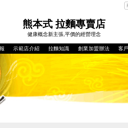
熊本式 拉麵專賣店
健康概念新主張,平價的經營理念
報
示範店介紹
拉麵知識
創業加盟辦法
客