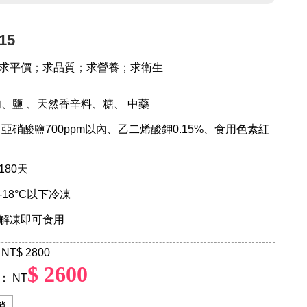
15
求平價；求品質；求營養；求衛生
肉、鹽 、天然香辛料、糖、 中藥
亞硝酸鹽700ppm以內、乙二烯酸鉀0.15%、食用色素紅
180天
：-18°C以下冷凍
 ：解凍即可食用
NT
$ 2800
$ 2600
 NT
銷