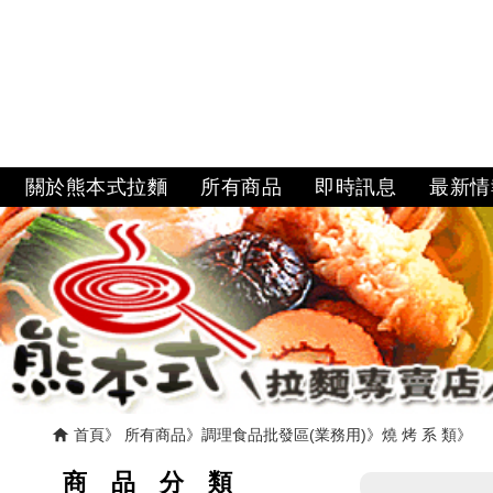
關於熊本式拉麵
所有商品
即時訊息
最新情
首頁
所有商品
調理食品批發區(業務用)
燒 烤 系 類
商 品 分 類