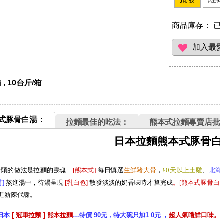
商品庫存：
已
 , 10台斤/箱
式豚骨白湯：
拉麵最佳的吃法：
熊本式拉麵專賣店批
日本拉麵熊本式豚骨
湯頭的做法是拉麵的靈魂
…[熊本式
]
每日慎選
生
鮮豬大
骨
，
90天以上土雞
、
北
質
]
熬進湯中，待湯呈現
[
乳白色
]
散發淡淡的奶香味時才算完成
。[熊本式豚骨白
進新陳代謝。
曰本
[ 冠軍拉麵 ] 熊本拉麵
…特價 90元，特大碗只加1 0元 ，
超人氣嚐鮮口味。