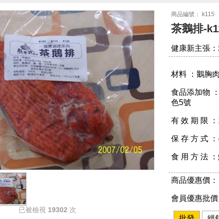
商品編號： k115
茶鵝排-k1
健康新主張：
材料 ：鵝胸
食品添加物 ：
色5號
有 效 期 限 ：
保 存 方 式 
食 用 方 法
商品優惠價： 
會員優惠批價：
已被檢視
19302
次
批發
經