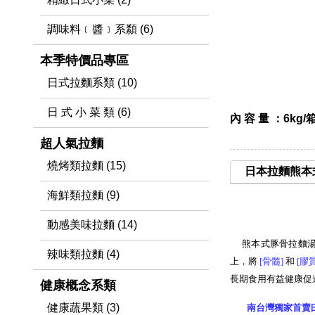
調味料﹝醬﹞系纇 (6)
本季特價品專區
日式拉麵系類 (10)
日 式 小 菜 類 (6)
內 容 量 ：6kg/箱
超人氣拉麵
燒烤類拉麵 (15)
日本拉麵熊本
海鮮類拉麵 (9)
動感美味拉麵 (14)
熊本式豚骨拉麵
辣味類拉麵 (4)
上，將
[骨髓
]
和
[膠
長期食用有益健康促
健康概念系類
健康蔬果類 (3)
南台灣獨家首賣