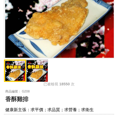
已被檢視
18550
次
商品編號： G208
香酥雞排
健康新主張：求平價；求品質；求營養；求衛生