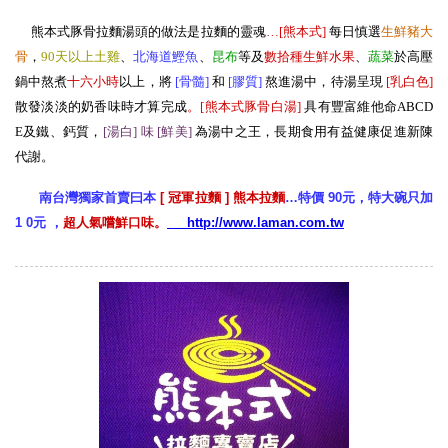
熊本式豚骨拉麵湯頭的做法是拉麵的靈魂
…[熊本式
]
每日慎選
生
鮮豬大
骨
，
90天以上土雞
、
北海道鰹魚
、
昆布
等及
數拾種生鮮水果
、
蔬菜
於高壓
鍋中熬煮
十六小時
以上，將
[骨髓
]
和
[膠質
]
熬進湯中，待湯呈現
[
乳白色
]
散發淡淡的奶香味時才算完成
。[熊本式豚骨白湯
]
具有豐富維他命ABCD
E及鐵、鈣質，
[湯白] 味 [鮮美
]
為湯中之王，長期食用有益健康促進新陳
代謝。
南台灣獨家首賣曰本
[ 冠軍拉麵 ] 熊本拉麵
…特價 90元，特大碗只加
1 0元 ，
超人氣嚐鮮口味。
http://www.laman.com.tw