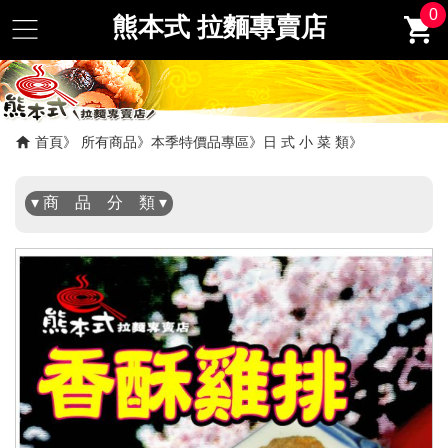
0
熊本式 拉麵專賣店
✖
首頁
所有商品
本季特價品專區
日 式 小 菜 類
▾ 商 品 分 類 ▾