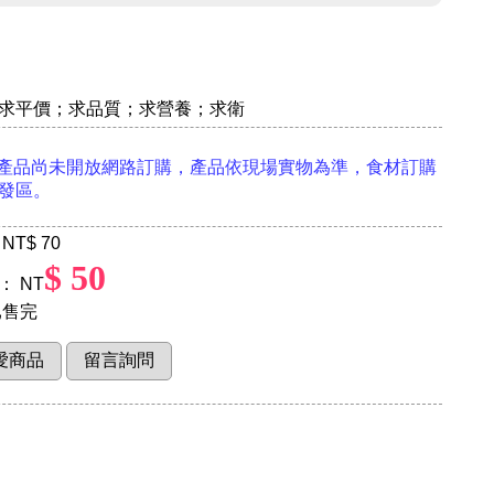
求平價；求品質；求營養；求衛
產品尚未開放網路訂購，產品依現場實物為準，食材訂購
發區。
NT
$ 70
$ 50
 NT
售完