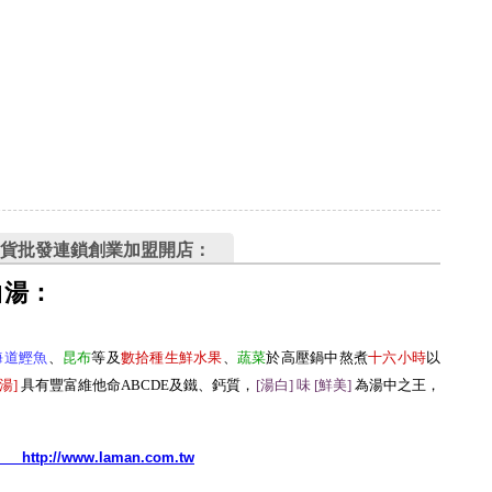
貨批發連鎖創業加盟開店：
白湯：
海道鰹魚
、
昆布
等及
數拾種生鮮水果
、
蔬菜
於高壓鍋中熬煮
十六小時
以
湯
]
具有豐富維他命ABCDE及鐵、鈣質，
[湯白] 味 [鮮美
]
為湯中之王，
http://www.laman.com.tw