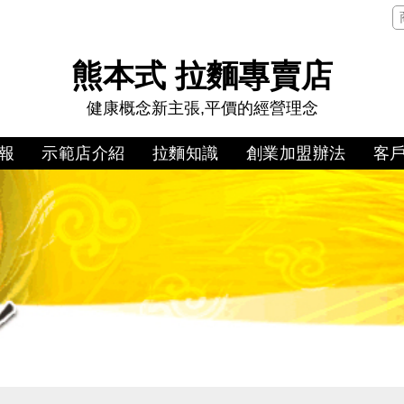
熊本式 拉麵專賣店
健康概念新主張,平價的經營理念
報
示範店介紹
拉麵知識
創業加盟辦法
客