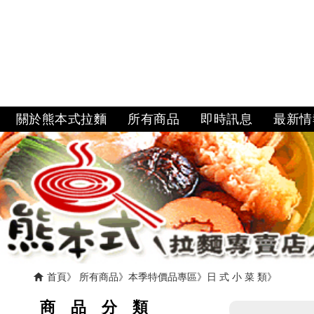
關於熊本式拉麵
所有商品
即時訊息
最新情
首頁
所有商品
本季特價品專區
日 式 小 菜 類
商 品 分 類