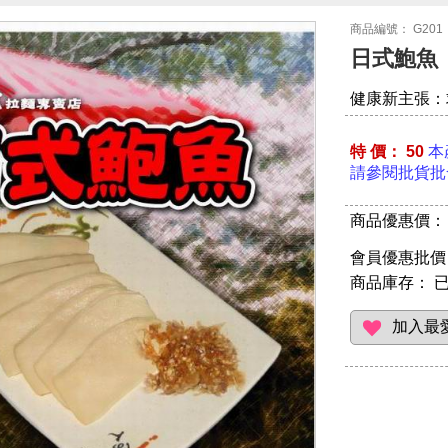
商品編號： G201
日式鮑魚
健康新主張：
特 價： 50
本
請參閱批貨批
商品優惠價： 
會員優惠批價：
商品庫存：
已