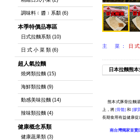
調味料﹝醬﹞系纇 (6)
本季特價品專區
日式拉麵系類 (10)
主 菜 ：
日 式
日 式 小 菜 類 (6)
超人氣拉麵
日本拉麵熊本
燒烤類拉麵 (15)
海鮮類拉麵 (9)
動感美味拉麵 (14)
熊本式豚骨拉麵
上，將
[骨髓
]
和
[膠
辣味類拉麵 (4)
長期食用有益健康促
健康概念系類
南台灣獨家首賣
健康蔬果類 (3)