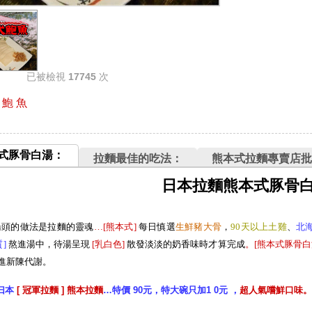
已被檢視
17745
次
 鮑 魚
式豚骨白湯：
拉麵最佳的吃法：
熊本式拉麵專賣店批
日本拉麵熊本式豚骨
湯頭的做法是拉麵的靈魂
…[熊本式
]
每日慎選
生
鮮豬大
骨
，
90天以上土雞
、
北
質
]
熬進湯中，待湯呈現
[
乳白色
]
散發淡淡的奶香味時才算完成
。[熊本式豚骨白
進新陳代謝。
曰本
[ 冠軍拉麵 ] 熊本拉麵
…特價 90元，特大碗只加1 0元 ，
超人氣嚐鮮口味。