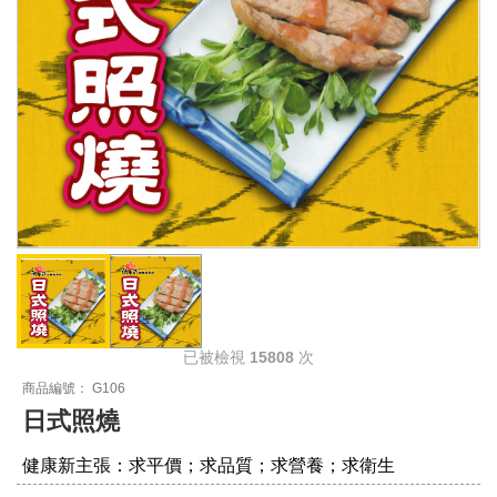
已被檢視
15808
次
商品編號： G106
日式照燒
健康新主張：求平價；求品質；求營養；求衛生