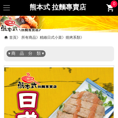
0
熊本式 拉麵專賣店
✖
首頁
所有商品
精緻日式小菜
燒烤系類
▾ 商 品 分 類 ▾