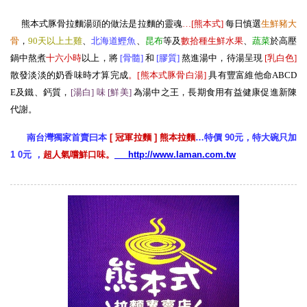
熊本式豚骨拉麵湯頭的做法是拉麵的靈魂
…[熊本式
]
每日慎選
生
鮮豬大
骨
，
90天以上土雞
、
北海道鰹魚
、
昆布
等及
數拾種生鮮水果
、
蔬菜
於高壓
鍋中熬煮
十六小時
以上，將
[骨髓
]
和
[膠質
]
熬進湯中，待湯呈現
[
乳白色
]
散發淡淡的奶香味時才算完成
。[熊本式豚骨白湯
]
具有豐富維他命ABCD
E及鐵、鈣質，
[湯白] 味 [鮮美
]
為湯中之王，長期食用有益健康促進新陳
代謝。
南台灣獨家首賣曰本
[ 冠軍拉麵 ] 熊本拉麵
…特價 90元，特大碗只加
1 0元 ，
超人氣嚐鮮口味。
http://www.laman.com.tw