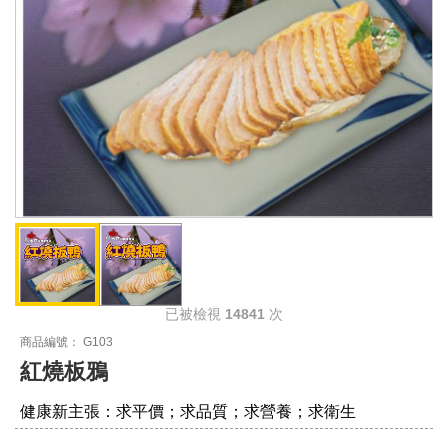
已被檢視
14841
次
商品編號： G103
紅燒板鴉
健康新主張：求平價；求品質；求營養；求衛生