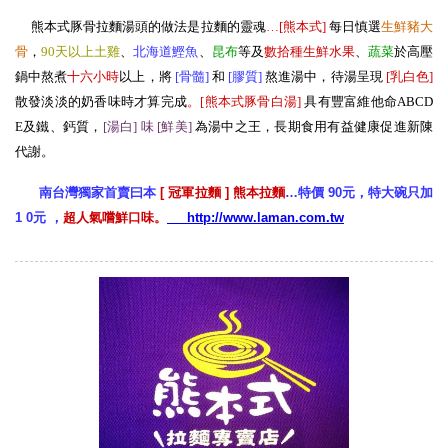
熊本式豚骨拉麵湯頭的做法是拉麵的靈魂
…[熊本式
]
每日慎選
生
鮮豬大
骨
，
90天以上土雞
、
北海道鰹魚
、
昆布
等及
數拾種生鮮水果
、
蔬菜
於高壓
鍋中熬煮
十六小時
以上，將
[骨髓
]
和
[膠質
]
熬進湯中，待湯呈現
[
乳白色
]
散發淡淡的奶香味時才算完成
。[熊本式豚骨白湯
]
具有豐富維他命ABCD
E及鐵、鈣質，
[湯白] 味 [鮮美
]
為湯中之王，長期食用有益健康促進新陳
代謝。
南台灣獨家首賣曰本
[ 冠軍拉麵 ] 熊本拉麵
…特價 90元，特大碗只加
1 0元 ，
超人氣嚐鮮口味。
http://www.laman.com.tw