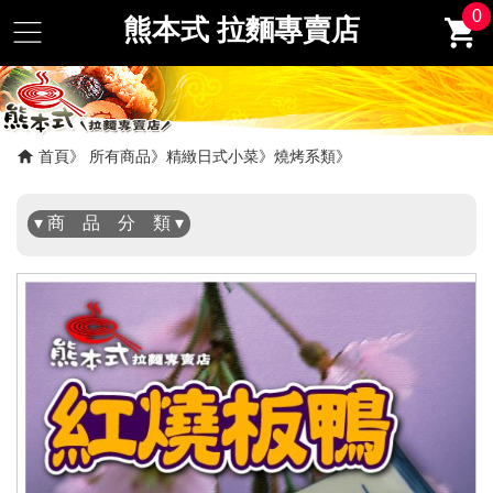
0
熊本式 拉麵專賣店
✖
首頁
所有商品
精緻日式小菜
燒烤系類
▾ 商 品 分 類 ▾