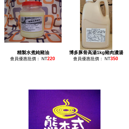
精製水煮純豬油
博多豚骨高湯1kg豬肉濃湯
會員優惠批價： NT
220
會員優惠批價： NT
350