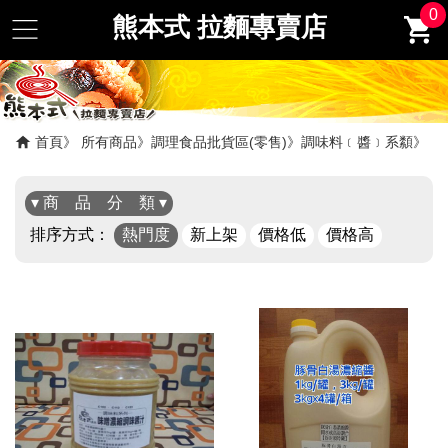
0
熊本式 拉麵專賣店
首頁
所有商品
調理食品批貨區(零售)
調味料﹝醬﹞系纇
▾ 商 品 分 類 ▾
排序方式：
熱門度
新上架
價格低
價格高