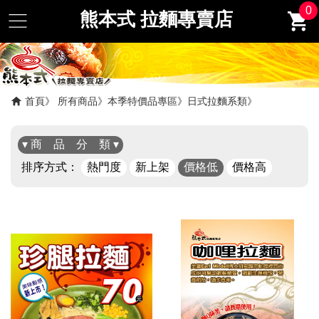
0
熊本式 拉麵專賣店
首頁
所有商品
本季特價品專區
日式拉麵系類
▾ 商 品 分 類 ▾
排序方式：
熱門度
新上架
價格低
價格高