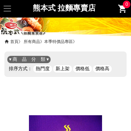
0
熊本式 拉麵專賣店
首頁
所有商品
本季特價品專區
▾ 商 品 分 類 ▾
排序方式：
熱門度
新上架
價格低
價格高