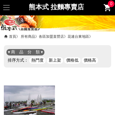
0
熊本式 拉麵專賣店
首頁
所有商品
各區加盟直營店
花連台東地區
▾ 商 品 分 類 ▾
排序方式：
熱門度
新上架
價格低
價格高