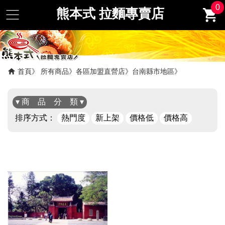
0
熊本式 拉麵專賣店
首頁
所有商品
各區加盟直營店
台南縣市地區
▾ 商 品 分 類 ▾
排序方式：
熱門度
新上架
價格低
價格高