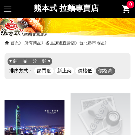
0
熊本式 拉麵專賣店
首頁
所有商品
各區加盟直營店
台北縣市地區
▾ 商 品 分 類 ▾
排序方式：
熱門度
新上架
價格低
價格高