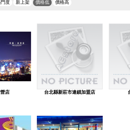
熱門度
新上架
價格低
價格高
直營店
台北縣新莊市連鎖加盟店