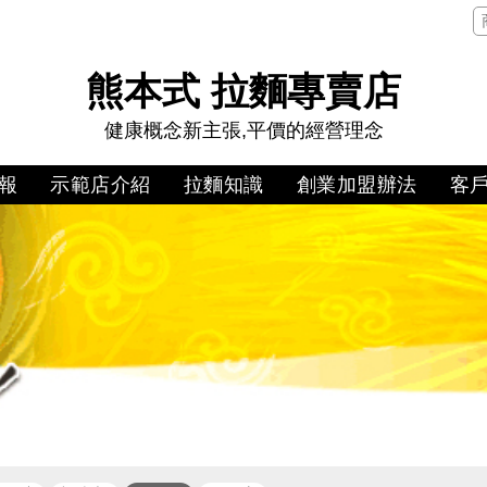
熊本式 拉麵專賣店
健康概念新主張,平價的經營理念
報
示範店介紹
拉麵知識
創業加盟辦法
客