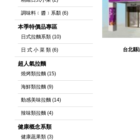
調味料﹝醬﹞系纇 (6)
本季特價品專區
日式拉麵系類 (10)
台北縣
日 式 小 菜 類 (6)
超人氣拉麵
燒烤類拉麵 (15)
海鮮類拉麵 (9)
動感美味拉麵 (14)
辣味類拉麵 (4)
健康概念系類
健康蔬果類 (3)