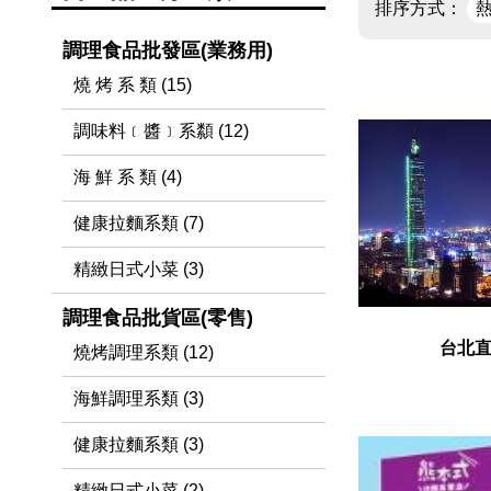
排序方式：
調理食品批發區(業務用)
燒 烤 系 類 (15)
調味料﹝醬﹞系纇 (12)
海 鮮 系 類 (4)
健康拉麵系類 (7)
精緻日式小菜 (3)
調理食品批貨區(零售)
台北
燒烤調理系類 (12)
海鮮調理系類 (3)
健康拉麵系類 (3)
精緻日式小菜 (2)