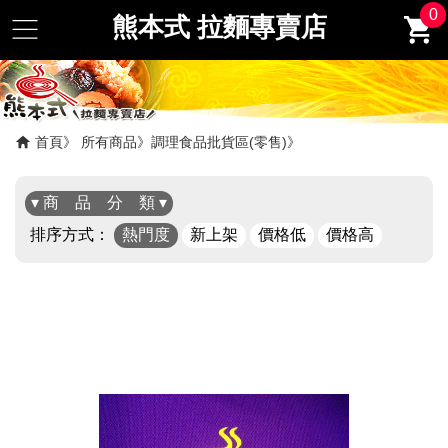
0
熊本式 拉麵專賣店
首頁
所有商品
調理食品批貨區(零售)
▾ 商 品 分 類 ▾
排序方式：
熱門度
新上架
價格低
價格高