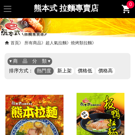
0
熊本式 拉麵專賣店
首頁
所有商品
超人氣拉麵
燒烤類拉麵
▾ 商 品 分 類 ▾
排序方式：
熱門度
新上架
價格低
價格高