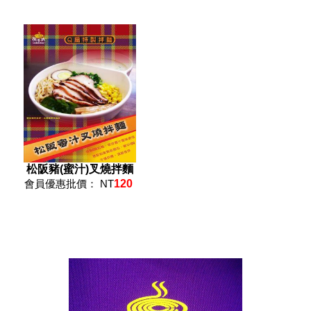
松阪豬(蜜汁)叉燒拌麵
會員優惠批價： NT
120