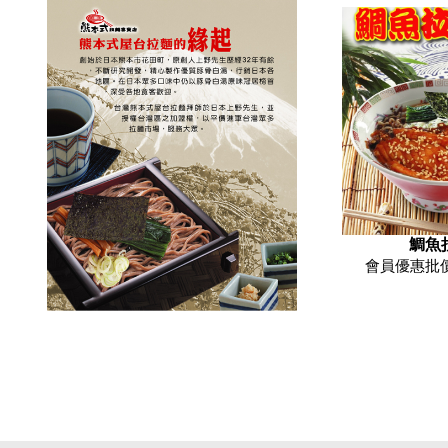
鯛魚
會員優惠批價