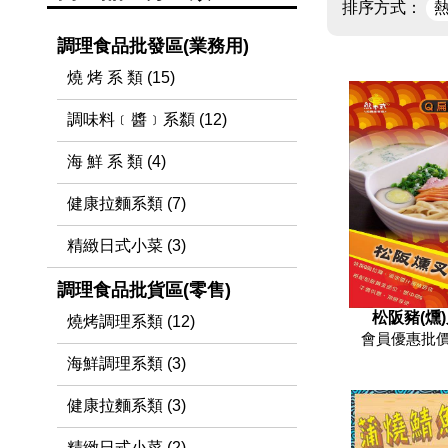
排序方式：
調理食品批發區(業務用)
燒 烤 系 類 (15)
調味料﹝醬﹞系纇 (12)
海 鮮 系 類 (4)
健康拉麵系類 (7)
精緻日式小菜 (3)
調理食品批貨區(零售)
松阪豬(燻
燒烤調理系類 (12)
會員優惠批價
海鮮調理系類 (3)
健康拉麵系類 (3)
精緻日式小菜 (2)