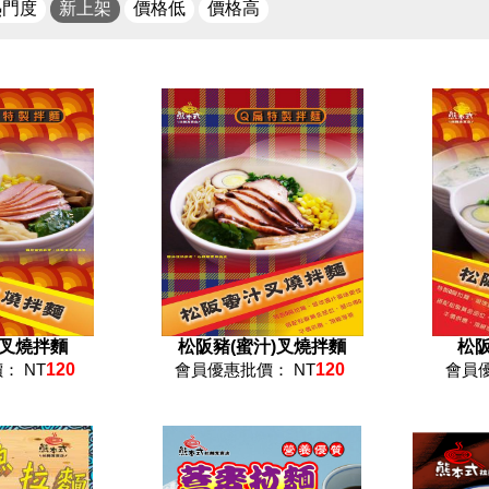
熱門度
新上架
價格低
價格高
)叉燒拌麵
松阪豬(蜜汁)叉燒拌麵
松阪
： NT
120
會員優惠批價： NT
120
會員優