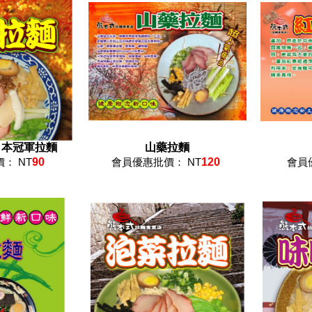
日本冠軍拉麵
山藥拉麵
： NT
90
會員優惠批價： NT
120
會員