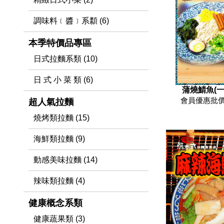
調味料﹝醬﹞系纇 (6)
本季特價品專區
日式拉麵系類 (10)
日 式 小 菜 類 (6)
蒲燒鯖魚(一
會員優惠批價
超人氣拉麵
燒烤類拉麵 (15)
海鮮類拉麵 (9)
動感美味拉麵 (14)
辣味類拉麵 (4)
健康概念系類
健康蔬果類 (3)