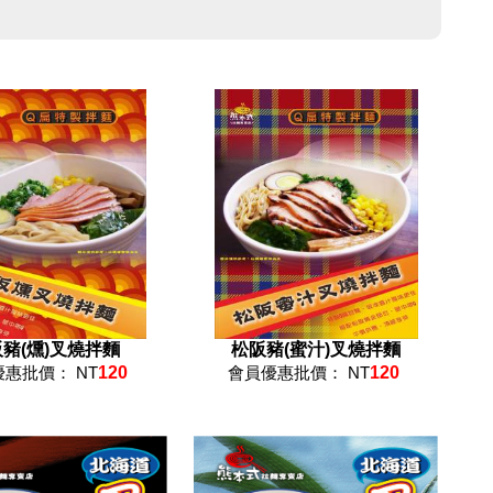
豬(燻)叉燒拌麵
松阪豬(蜜汁)叉燒拌麵
惠批價： NT
120
會員優惠批價： NT
120