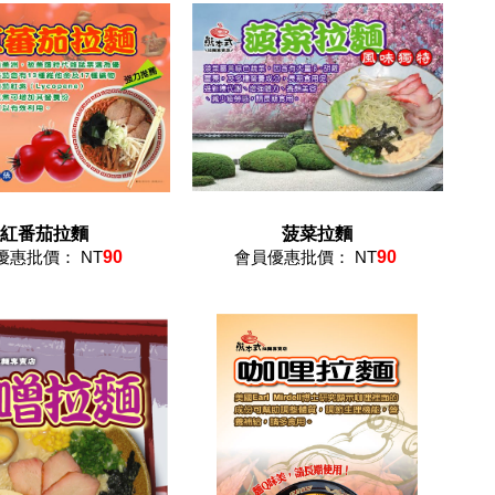
紅番茄拉麵
菠菜拉麵
優惠批價： NT
90
會員優惠批價： NT
90