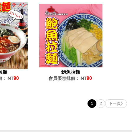
拉麵
鮑魚拉麵
： NT
90
會員優惠批價： NT
90
1
2
下一頁》