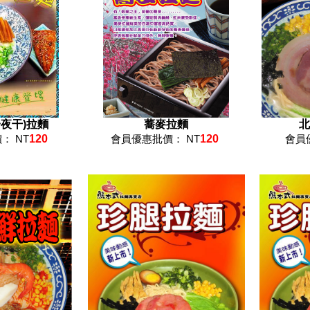
夜干)拉麵
蕎麥拉麵
北
： NT
120
會員優惠批價： NT
120
會員