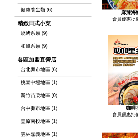
健康養生類 (6)
麻辣海
會員優惠批價
精緻日式小菜
燒烤系類 (9)
和風系類 (9)
各區加盟直營店
台北縣市地區 (6)
桃園中壢地區 (1)
新竹苗栗地區 (0)
咖哩
台中縣市地區 (1)
會員優惠批價
豐原南投地區 (1)
雲林嘉義地區 (1)