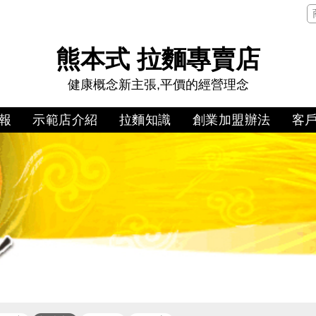
熊本式 拉麵專賣店
健康概念新主張,平價的經營理念
報
示範店介紹
拉麵知識
創業加盟辦法
客