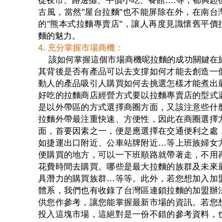
古風，當然"屋台拉麵"也不能屏除在外，在南台
的"熊本式拉麵專賣店"，讓人再度見識懷舊平價
麵的魅力。
4. 充分掌握市場商機：
該如何掌握這個市場商機呢拉麵的成功關鍵在
其背後是否有產品可以去支撐如何才能去創造一
動人的產品吸引人購買如何去挑選怎樣才能煮出
好吃的拉麵商店經營方式要以拉麵專賣店的型式
是以外帶區的方式選擇商圈方面，又該注意些什
拉麵外帶最注重快速、方便性，因此在商圈選擇
面，首要因素之一，便是應選擇在交通便利之處
如捷運出口附近、公車站牌附近…等上班族婦女
便購買的地方，可以一下班順路就帶著走，不用
花費時間去購買。哪些是最大拉麵的族群及未來
具潛力的購買族群…等等。此外，若您想加入加
體系，我們也有收錄了台灣區連鎖拉麵的加盟辦
供您作參考，讓您能掌握最新市場的資訊。若您
投入這塊市場，這絕對是一份不錯的參考資料，