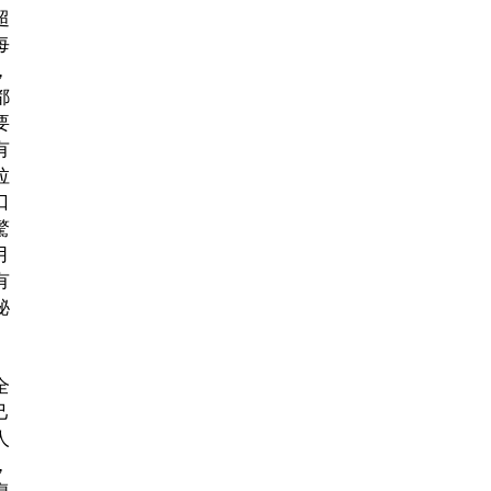
超
每
，
都
要
有
拉
口
驚
月
有
秘
全
己
人
，
復