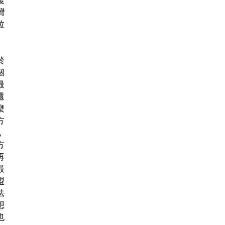
灣
拉
於
個
最
還
麼
方
，
方
再
最
盟
法
想
也