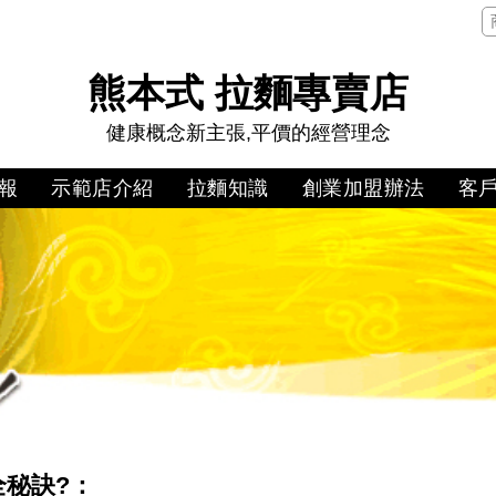
熊本式 拉麵專賣店
健康概念新主張,平價的經營理念
報
示範店介紹
拉麵知識
創業加盟辦法
客
全秘訣?：