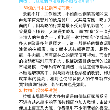
商機，而且這個市場還再不斷地增加當中....
1. 60億的日本拉麵市場商機：
景氣不好，工作難找，不如自己創業當老闆去
而創業首先想到的便是開店，尤其是有關「吃」
面的店，因為吃的行業是最不受到景氣影響的，
管是賺不賺錢、人總是要吃飯，而"麵食"又一直
台灣人的主食之一，所以開一家"拉麵店"便成為
多人創業最多的選擇之一，從一般傳統的麵食店
連鎖的拉麵店，如：熊本式拉麵專賣店、豚骨
麵、牛肉麵…等商店林立的情形便可得知。而台
的拉麵市場到底有多大，根據調查目前台灣的拉
市場規模，每年約有60億商機，而且這個市場再
不斷地增加當中，因為隨著社會結構的改變、婦
就業率的提高，相對也使得多數人的午餐就在
買"麵食纇"解決，甚至晚餐也是如此。
2. 拉麵市場競爭激烈：
拉麵市場競爭絕大多數還是由傳統店家所瓜分
不過有越來越多的平價拉麵店也加入戰場，由於
便加上便宜又大碗，使得吸引不少消費者的喜愛