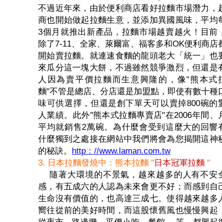
不過近年來，由於便利商店看好拉麵市場潛力，
商也開始做起拉麵生意，並添加異國風味，平均
3個月就推出新產品，拉麵市場越賣越火！目前
除了7-11、全家、萊爾富、福客多和OK便利商店
開始賣拉麵。就連速食麵的龍頭老大「統一」也
來瓜分這一塊大餅，不過雖然競爭激烈，但還是
人因為賣平價拉麵而生意興隆的，像"熊本式
麵"不管是總店、分店還是加盟點，即使有數十種
味可供選擇，但還是創下單天可以賣掉800碗的
人業績。此外"熊本式拉麵專賣店"在2006年間、
平均就銷售2萬碗。為什麼會受到這麼大的回響
什麼獨到之處接在網站中我們將會為您揭開這神
的秘訣。
http：//www.laman.com.tw
3. 日本拉麵發燒中：熊本拉麵 "
日本冠軍拉麵
"
隨著大環境的不景氣，越來越多的人有不安
感，有五成六的人認為未來會更不好；而感到自
生命沒有價值的，也高達三成七。使得越來越多
嚮往從前的美好時間，而這股懷舊風也慢慢興起
從夜市、路邊攤、平價小吃、餐館….等，都興起